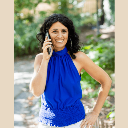
Son double objectif :
atteindre des résultats chiffrés
tout en permettant de
s’épanouir dans son rôle d’entrepreneure
.
Avant de se lancer, Cécile a passé
10 ans à développer des
marques de luxe
(joaillerie, parfum, beauté) dans
15 pays
.
Puis vient un retour aux bases… et un constat clair :
beaucoup d’entrepreneurs excellent dans leur métier, mais
manquent de
stratégie commerciale
, confondent
marketing, communication et vente
, et peinent à vivre
sereinement de leur activité.
C’est ce qui l’a menée à accompagner des entrepreneurs en
démarrage ou confrontés à un plafond de verre, à
structurer leur business
et à apprendre à
se vendre avec
justesse
, sans copier-coller ni recettes toutes faites.
Sa méthode est simple :
poser des fondations solides, puis passer à l’action.