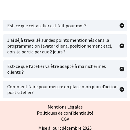
structurer
Trouver un format qui te correspond
Oser passer à l’action sans chercher la
perfection
Est-ce que cet atelier est fait pour moi ?
👉 Tu repars avec une
méthode simple pour
Il est pour toi si : tu t’es lancé en 2024/2025, si tu stagnes
créer des vidéos alignées
.
et a atteint un plafond de verre. Et si tu veux en savoir plus,
J’ai déjà travaillé sur des points mentionnés dans la
programme un appel avec l’une des intervenantes.
programmation (avatar client, positionnement etc),
dois-je participer aux 2 jours ?
Si tu as une problématique business, oui. Nous devons
revoir les bases pour ensuite faire un plan d’action
Est-ce que l’atelier va être adapté à ma niche/mes
cohérent et personnalisé.
clients ?
Oui, tu vas recevoir en amont un questionnaire à remplir
afin que chaque intervenante puisse adapter et travailler
Comment faire pour mettre en place mon plan d’action
en amont sur ta problématique et ton cas spécifique.
post-atelier?
Tu auras 21 jours d’accès à un suivi WhatsApp collectif &
individuel.
Mentions Légales
Politiques de confidentialité
CGV
Mise à jour : décembre 2025