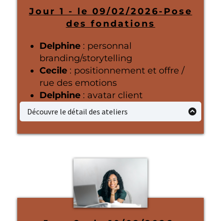
Jour 1 - le 09/02/2026-Pose
des fondations
Delphine
: personnal
branding/storytelling
Cecile
: positionnement et offre /
rue des emotions
Delphine
: avatar client
Découvre le détail des ateliers
Personal Branding & Storytelling - Delphine
Objectif : poser l’ADN de ta communication
Clarifier ton positionnement personnel
Identifier ce qui te rend reconnaissable et
différenciante
Comprendre comment utiliser ton histoire
personnelle
sans te surexposer
Poser les bases d’un storytelling
stratégique (pas émotionnel au hasard)
Aligner ton discours avec ton business et tes