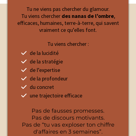
dont tout cela s’articule pour
créer de l’engagement
, du
Tu ne viens pas chercher du glamour.
lien et attirer des clientes, grâce à une
structure
Tu viens chercher
des nanas de l’ombre
,
vertueuse
.
efficaces, humaines, terre-à-terre, qui savent
vraiment ce qu’elles font.
Son expertise : utiliser le
storytelling stratégique
pour
transformer un vécu, une vision et une expertise en une
communication
cohérente, lisible et fédératrice
, au
Tu viens chercher :
service du business.
de la lucidité
Ici, la communication n’est pas un masque.
de la stratégie
C’est une
architecture stratégique
pour rassembler,
de l’expertise
transmettre et construire sur le long terme.
de la profondeur
du concret
une trajectoire efficace
Pas de fausses promesses.
Pas de discours motivants.
Pas de “tu vas exploser ton chiffre
d'affaires en 3 semaines”.