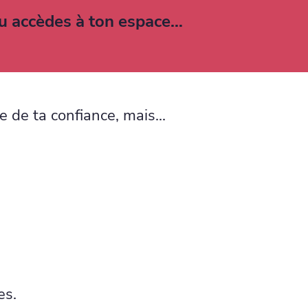
 tu accèdes à ton espace…
e de ta confiance, mais...
es.