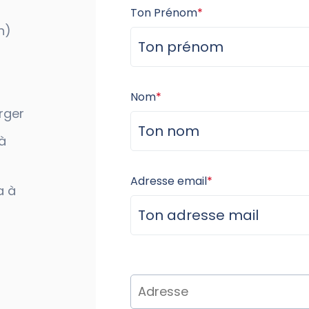
Ton Prénom
*
h)
Nom
*
rger
à
Adresse email
*
a à