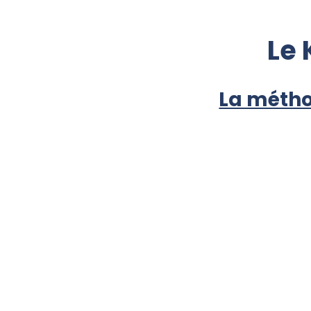
Le 
La méth