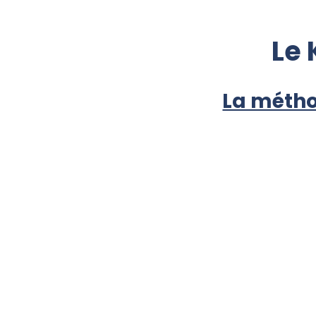
Le 
La méth