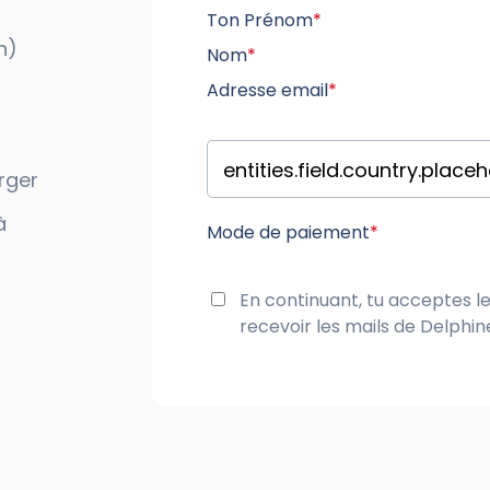
Ton Prénom
*
h)
Nom
*
Adresse email
*
rger
à
Mode de paiement
*
En continuant, tu acceptes l
recevoir les mails de Delphi