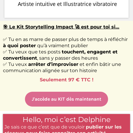
Artiste intuitive et Illustratrice vibratoire
🎯 Le Kit Storytelling Impact 🚀 est pour toi si…
✅ Tu en as marre de passer plus de temps à réfléchir
à quoi poster
qu’à vraiment publier
✅ Tu veux que tes posts
touchent, engagent et
convertissent
, sans y passer des heures
✅ Tu veux
arrêter d’improviser
et enfin bâtir une
communication alignée sur ton histoire
Seulement 97 € TTC !
J'accède au KIT dès maintenant
Hello, moi c’est Delphine
Je sais ce que c’est que de vouloir
publier sur les