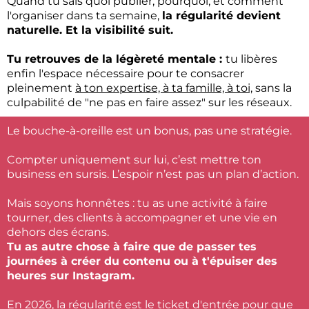
Quand tu sais quoi publier, pourquoi, et comment
l'organiser dans ta semaine,
la régularité devient
naturelle. Et la visibilité suit.
Tu retrouves de la légèreté mentale :
tu libères
enfin l'espace nécessaire pour te consacrer
pleinement
à ton expertise, à ta famille, à toi,
sans la
culpabilité de "ne pas en faire assez" sur les réseaux.
Le bouche-à-oreille est un bonus, pas une stratégie.
Compter uniquement sur lui, c’est mettre ton
business en sursis. L’espoir n’est pas un plan d’action.
Mais soyons honnêtes : tu as une activité à faire
tourner, des clients à accompagner et une vie en
dehors des écrans.
Tu as autre chose à faire que de passer tes
journées à créer du contenu ou à t'épuiser des
heures sur Instagram.
En 2026, la régularité est le ticket d'entrée pour que