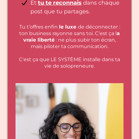
Et
tu te reconnais
dans chaque
post que tu partages.
Tu t’offres enfin
le luxe
de déconnecter :
ton business rayonne sans toi. C’est ça l
a
vraie liberté
: ne plus subir ton écran,
mais piloter ta communication.
C'est ça que LE SYSTÈME installe dans ta
vie de solopreneure.