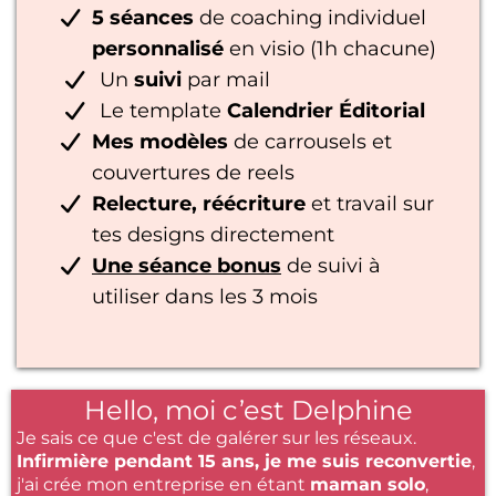
5 séances
de coaching individuel
personnalisé
en visio (1h chacune)
Un
suivi
par mail
Le template
Calendrier Éditorial
Mes modèles
de carrousels et
couvertures de reels
Relecture, réécriture
et travail sur
tes designs directement
Une séance bonus
de suivi à
utiliser dans les 3 mois
Hello, moi c’est Delphine
Je sais ce que c'est de galérer sur les réseaux.
Infirmière pendant 15 ans, je me suis reconvertie
,
j'ai crée mon entreprise en étant
maman solo
,