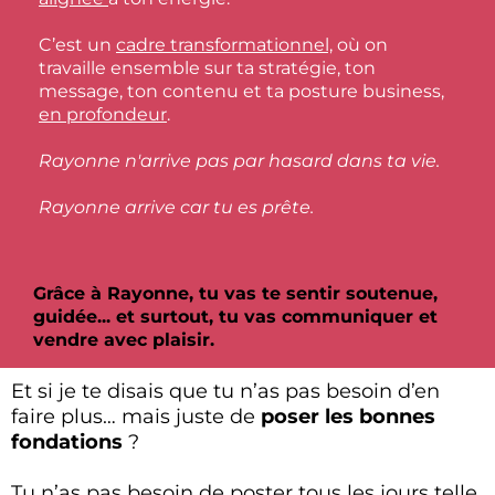
C’est un
cadre transformationnel,
où on
travaille ensemble sur ta stratégie, ton
message, ton contenu et ta posture business,
en profondeur
.
Rayonne n'arrive pas par hasard dans ta vie.
Rayonne arrive car tu es prête.
Grâce à Rayonne, tu vas te sentir soutenue,
guidée... et surtout, tu vas communiquer et
vendre avec plaisir.
Et si je te disais que tu n’as pas besoin d’en
faire plus… mais juste de
poser les bonnes
fondations
?
Tu n’as pas besoin de poster tous les jours telle