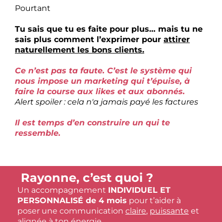
Pourtant
Tu sais que tu es faite pour plus… mais tu ne
sais plus comment l’exprimer pour
attirer
naturellement les bons clients.
Ce n’est pas ta faute. C’est le système qui
nous impose un marketing qui t’épuise, à
faire la course aux likes et aux abonnés.
Alert spoiler : cela n'a jamais payé les factures
Il est temps d’en construire un qui te
ressemble.
Rayonne, c’est quoi ?
Un accompagnement
INDIVIDUEL ET
PERSONNALISÉ de 4 mois
pour t’aider à
poser une communication
claire
,
puissante
et
alignée
à ton énergie.