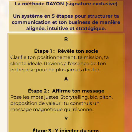
La méthode RAYON (signature exclusive)
Un système en 5 étapes pour structurer ta
communication et ton business de manière
alignée, intuitive et stratégique.
R
Étape 1 :
Révèle ton socle
Clarifie ton positionnement, ta mission, ta
cliente idéale. Reviens à l’essence de ton
entreprise pour ne plus jamais douter.
A
Étape 2 :
Affirme ton message
Pose les mots justes. Storytelling, bio, pitch,
proposition de valeur : tu construis un
message magnétique qui résonne.
Y
Étape 3 :
Y injecter du sens