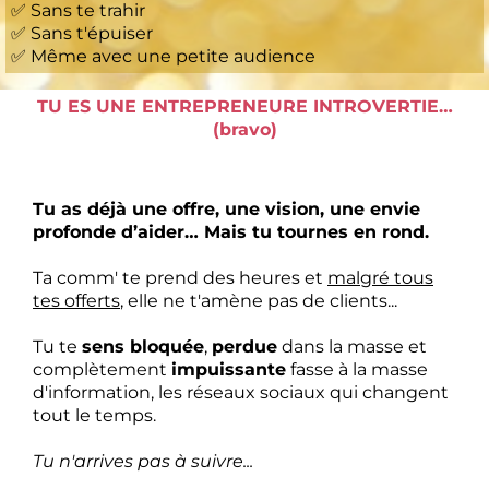
✅ Sans te trahir
✅ Sans t'épuiser
✅ Même avec une petite audience
TU ES UNE ENTREPRENEURE INTROVERTIE…
(bravo)
Tu as déjà une offre, une vision, une envie
profonde d’aider… Mais tu tournes en rond.
Ta comm' te prend des heures et
malgré tous
tes offerts
, elle ne t'amène pas de clients...
Tu te
sens bloquée
,
perdue
dans la masse et
complètement
impuissante
fasse à la masse
d'information, les réseaux sociaux qui changent
tout le temps.
Tu n'arrives pas à suivre...