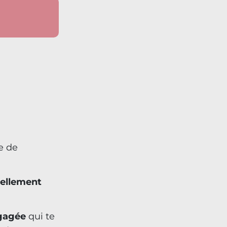
e de
ellement
gagée
qui te