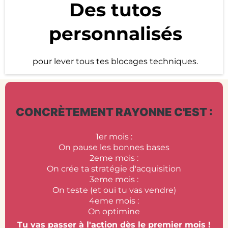
Des tutos
personnalisés
pour lever tous tes blocages techniques.
CONCRÈTEMENT RAYONNE C'EST :
1er mois :
On pause les bonnes bases
2eme mois :
On crée ta stratégie d'acquisition
3eme mois :
On teste (et oui tu vas vendre)
4eme mois :
On optimine
Tu vas passer à l'action dès le premier mois !