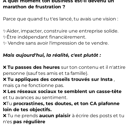
À quel moment ton business est-il devenu un
marathon de frustration ?
Parce que quand tu t'es lancé, tu avais une vision :
✨Aider, impacter, construire une entreprise solide.
✨Être indépendant financièrement.
✨ Vendre sans avoir l'impression de te vendre.
Mais aujourd'hui, la réalité, c'est plutôt :
❌
Tu passes des heures
sur ton contenu et il n'attire
personne (sauf tes amis et ta famille).
❌
Tu appliques des conseils trouvés sur Insta
,
mais ça ne fonctionne pas.
❌
Les réseaux sociaux te semblent un casse-tête
et tu avances au sentiment.
❌Tu
procrastines, tes doutes, et ton CA plafonne
loin de tes objectifs.
❌ Tu ne prends
aucun plaisir
à écrire des posts et tu
n'es
pas régulière