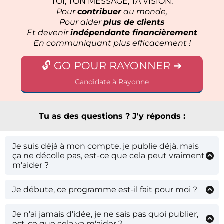
TOI, TON MESSAGE, TA VISION,
Pour
contribuer
au monde,
Pour aider
plus de clients
Et devenir
indépendante financièrement
En communiquant plus efficacement !
🔓 GO POUR RAYONNER ➔
Candidate à Rayonne
Tu as des questions ? J'y réponds :
Je suis déjà à mon compte, je publie déjà, mais
ça ne décolle pas, est-ce que cela peut vraiment
m'aider ?
Oui ! Si tu as posé des actions et que les clients ne
suivent pas, c'est qu'il y a quelques choses à
Je débute, ce programme est-il fait pour moi ?
transformer. Encore une fois, tu ne peux avoir des
C'est le meilleur moment pour faire ce
résultats différents en faisant toujours la même
programme ! C'est un mentorat puissant ! Tu
Je n'ai jamais d'idée, je ne sais pas quoi publier,
chose. Cette formation est très complète et te
poseras tout de suite les "bonnes" bases pour ta
est-ce que cela va m'aider ?