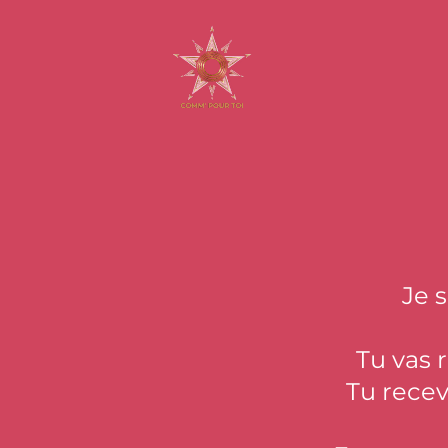
Je 
Tu vas 
Tu recev