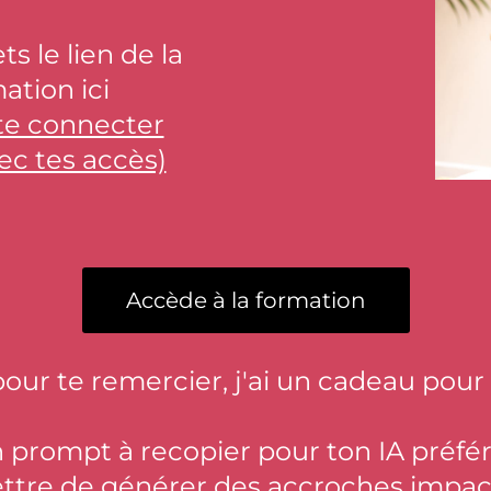
ts le lien de la
ation ici
 te connecter
ec tes accès)
Accède à la formation
pour te remercier, j'ai un cadeau pour t
un prompt à recopier pour ton IA préfér
ttre de générer des accroches impac