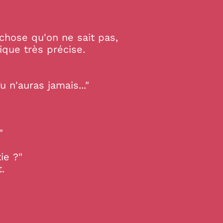
chose qu'on ne sait pas,
que très précise.
u n'auras jamais..."
"
ie ?"
.