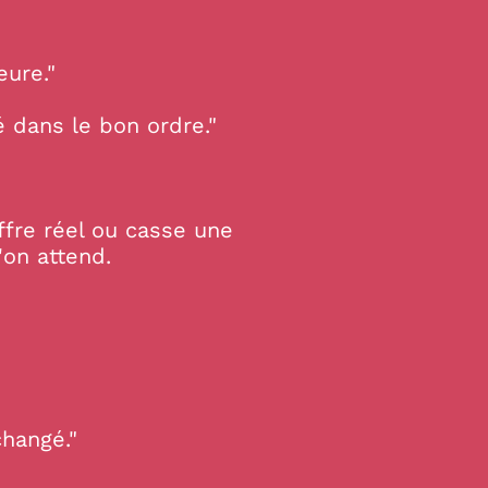
eure."
 dans le bon ordre."
ffre réel ou casse une
'on attend.
changé."