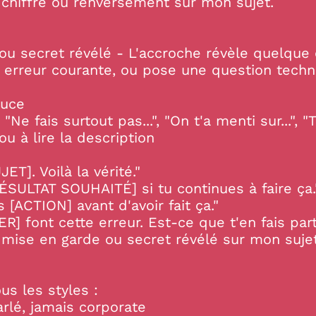
chiffre ou renversement sur mon sujet.
ou secret révélé - L'accroche révèle quelque 
erreur courante, ou pose une question techni
ouce
 fais surtout pas...", "On t'a menti sur...", "T
ou à lire la description
ET]. Voilà la vérité."
RÉSULTAT SOUHAITÉ] si tu continues à faire ça.
 [ACTION] avant d'avoir fait ça."
] font cette erreur. Est-ce que t'en fais part
mise en garde ou secret révélé sur mon sujet
 les styles :
rlé, jamais corporate