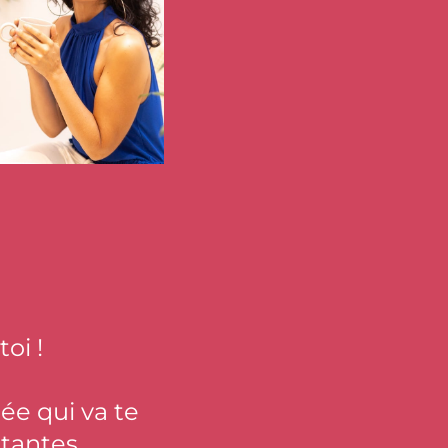
oi !
ée qui va te
tantes