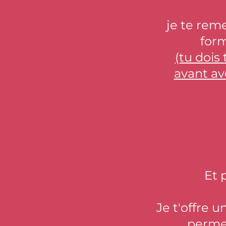
je te reme
form
(tu dois
avant av
Et 
Je t'offre 
perme