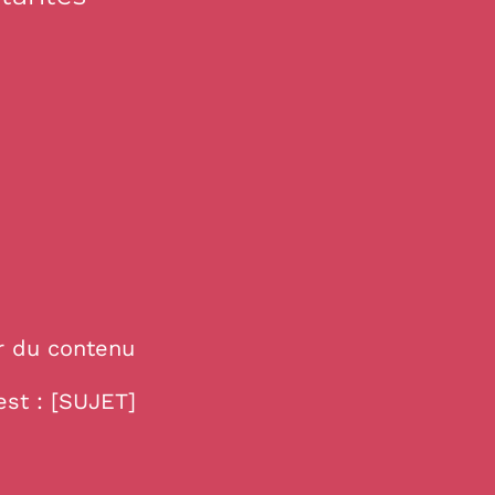
)
r du contenu
est : [SUJET]