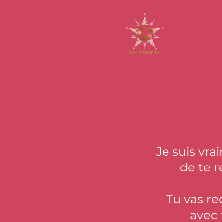
Je suis vr
de te r
Tu vas re
avec 