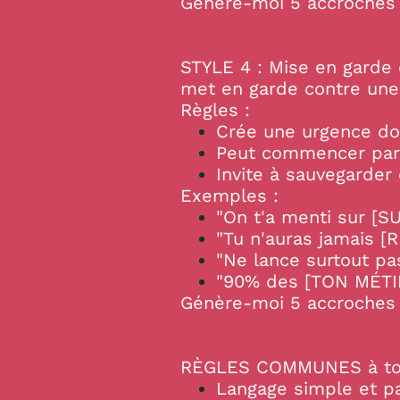
Génère-moi 5 accroches 
STYLE 4 : Mise en garde 
met en garde contre une 
Règles :
Crée une urgence d
Peut commencer par "Ne
Invite à sauvegarder 
Exemples :
"On t'a menti sur [SUJ
"Tu n'auras jamais [
"Ne lance surtout pas
"90% des [TON MÉTIER
Génère-moi 5 accroches 
RÈGLES COMMUNES à tous
Langage simple et pa