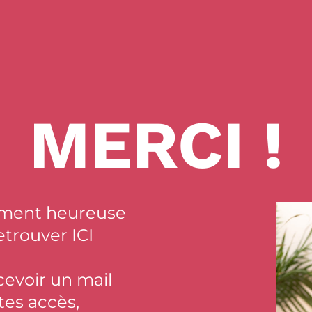
MERCI !
aiment heureuse
etrouver ICI
cevoir un mail
tes accès,