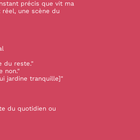
instant précis que vit ma
 réel, une scène du
al
 du reste."
e non."
 jardine tranquille]"
te du quotidien ou