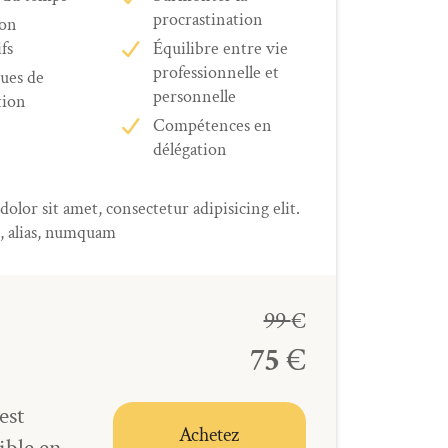
procrastination
ion
fs
Équilibre entre vie
professionnelle et
ues de
personnelle
tion
Compétences en
délégation
lor sit amet, consectetur adipisicing elit.
, alias, numquam
99
€
75
€
est
Achetez
ible en