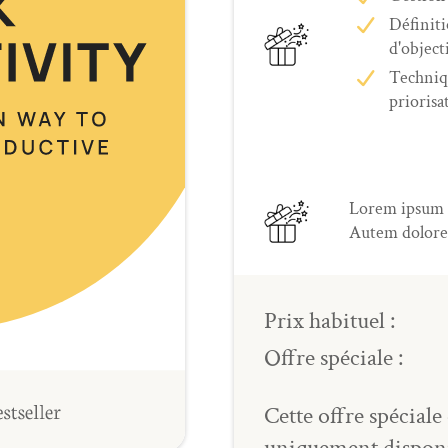
Définit
d'objecti
Techniq
priorisa
Lorem ipsum do
Autem dolore
Prix habituel :
Offre spéciale :
Cette offre spéciale 
uniquement dispon